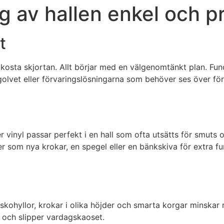
g av hallen enkel och p
t
er kosta skjortan. Allt börjar med en välgenomtänkt plan. F
golvet eller förvaringslösningarna som behöver ses över för
er vinyl passar perfekt i en hall som ofta utsätts för smuts 
er som nya krokar, en spegel eller en bänkskiva för extra fu
 skohyllor, krokar i olika höjder och smarta korgar minskar r
 och slipper vardagskaoset.