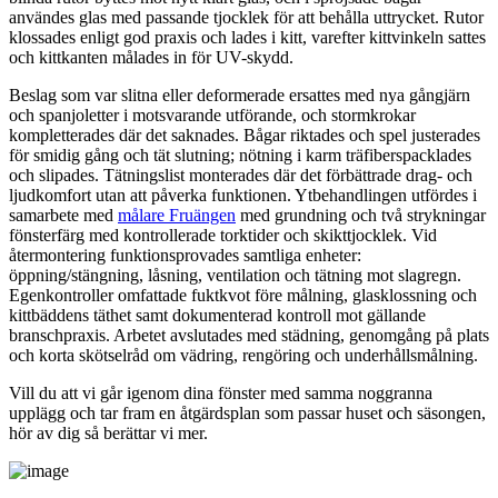
användes glas med passande tjocklek för att behålla uttrycket. Rutor
klossades enligt god praxis och lades i kitt, varefter kittvinkeln sattes
och kittkanten målades in för UV-skydd.
Beslag som var slitna eller deformerade ersattes med nya gångjärn
och spanjoletter i motsvarande utförande, och stormkrokar
kompletterades där det saknades. Bågar riktades och spel justerades
för smidig gång och tät slutning; nötning i karm träfiberspacklades
och slipades. Tätningslist monterades där det förbättrade drag- och
ljudkomfort utan att påverka funktionen. Ytbehandlingen utfördes i
samarbete med
målare Fruängen
med grundning och två strykningar
fönsterfärg med kontrollerade torktider och skikttjocklek. Vid
återmontering funktionsprovades samtliga enheter:
öppning/stängning, låsning, ventilation och tätning mot slagregn.
Egenkontroller omfattade fuktkvot före målning, glasklossning och
kittbäddens täthet samt dokumenterad kontroll mot gällande
branschpraxis. Arbetet avslutades med städning, genomgång på plats
och korta skötselråd om vädring, rengöring och underhållsmålning.
Vill du att vi går igenom dina fönster med samma noggranna
upplägg och tar fram en åtgärdsplan som passar huset och säsongen,
hör av dig så berättar vi mer.