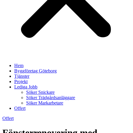
Hem
Byggföretag Göteborg
Tjänster
Projekt
Lediga Jobb
Söker Snickare
Söker Trädgårdsanläggare
Söker Markarbetare
Offert
Offert
Fönsterrenovering med