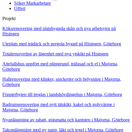
Söker Markarbetare
Offert
Projekt
Köksrenovering med platsbyggda skåp och nya arbetsytor på
Hisingen
Uteplats med trädäck och pergola byggd på Hisingen, Göteborg
Totalrenovering av lägenhet med nya ytskikt på Hisingen
Attefallshus uppfört med plintgrund, träfasad och el i Majorna,
Göteborg
Hallrenovering med klinker, snickerier och belysning i Majorna,
Göteborg
Fönsterbyten till treglas i landshövdingehus i Majorna, Göteborg
Badrumsrenovering med nytt tätskikt, kakel och golvvärme i
Majorna, Göteborg
Nyanläggning av rabatt, gräsmatta och kantsten i Majorna, Göteborg
Takomläggning med ny papp, läkt och tegel i Majorna, Göteborg