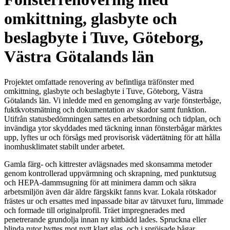
omkittning, glasbyte och
beslagbyte i Tuve, Göteborg,
Västra Götalands län
Projektet omfattade renovering av befintliga träfönster med
omkittning, glasbyte och beslagbyte i Tuve, Göteborg, Västra
Götalands län. Vi inledde med en genomgång av varje fönsterbåge,
fuktkvotsmätning och dokumentation av skador samt funktion.
Utifrån statusbedömningen sattes en arbetsordning och tidplan, och
invändiga ytor skyddades med täckning innan fönsterbågar märktes
upp, lyftes ur och försågs med provisorisk vädertätning för att hålla
inomhusklimatet stabilt under arbetet.
Gamla färg- och kittrester avlägsnades med skonsamma metoder
genom kontrollerad uppvärmning och skrapning, med punktutsug
och HEPA-dammsugning för att minimera damm och säkra
arbetsmiljön även där äldre färgskikt fanns kvar. Lokala rötskador
frästes ur och ersattes med inpassade bitar av tätvuxet furu, limmade
och formade till originalprofil. Träet impregnerades med
penetrerande grundolja innan ny kittbädd lades. Spruckna eller
blinda rutor byttes mot nytt klart glas, och i spröjsade bågar