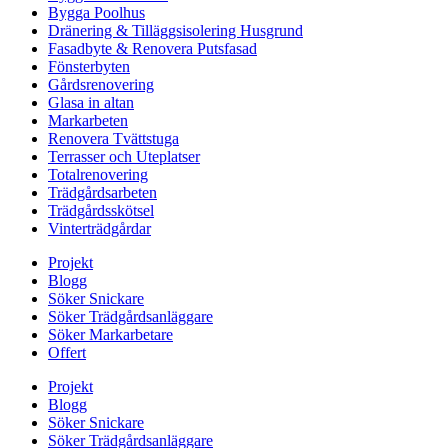
Bygga Poolhus
Dränering & Tilläggsisolering Husgrund
Fasadbyte & Renovera Putsfasad
Fönsterbyten
Gårdsrenovering
Glasa in altan
Markarbeten
Renovera Tvättstuga
Terrasser och Uteplatser
Totalrenovering
Trädgårdsarbeten
Trädgårdsskötsel
Vinterträdgårdar
Projekt
Blogg
Söker Snickare
Söker Trädgårdsanläggare
Söker Markarbetare
Offert
Projekt
Blogg
Söker Snickare
Söker Trädgårdsanläggare