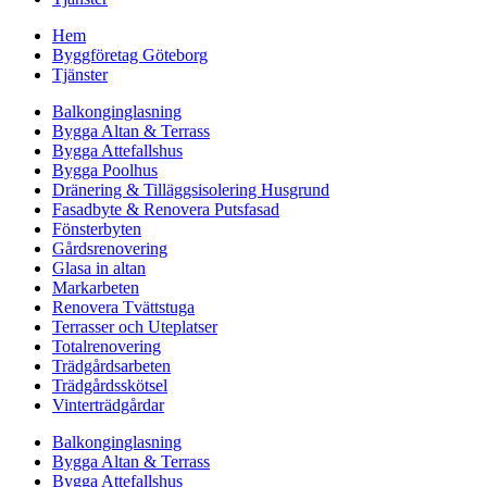
Hem
Byggföretag Göteborg
Tjänster
Balkonginglasning
Bygga Altan & Terrass
Bygga Attefallshus
Bygga Poolhus
Dränering & Tilläggsisolering Husgrund
Fasadbyte & Renovera Putsfasad
Fönsterbyten
Gårdsrenovering
Glasa in altan
Markarbeten
Renovera Tvättstuga
Terrasser och Uteplatser
Totalrenovering
Trädgårdsarbeten
Trädgårdsskötsel
Vinterträdgårdar
Balkonginglasning
Bygga Altan & Terrass
Bygga Attefallshus