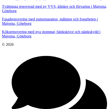
Tvättstuga renoverad med ny VVS, klinker och förvaring i Majorna,
Göteborg
Fasadrenovering med putsreparation, målning och fogarbeten i
Majorna, Göteborg
Köksrenovering med nya stommar, bänkskivor och stänkskydd i
Majorna, Göteborg
© 2026