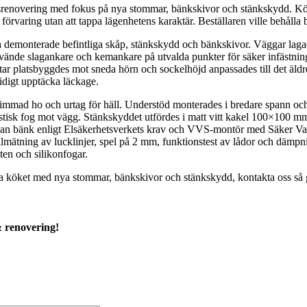
renovering med fokus på nya stommar, bänkskivor och stänkskydd. Köket
örvaring utan att tappa lägenhetens karaktär. Beställaren ville behålla be
emonterade befintliga skåp, stänkskydd och bänkskivor. Väggar lagades
använde slagankare och kemankare på utvalda punkter för säker infästni
itar platsbyggdes mot sneda hörn och sockelhöjd anpassades till det ä
tidigt upptäcka läckage.
immad ho och urtag för häll. Understöd monterades i bredare spann oc
tisk fog mot vägg. Stänkskyddet utfördes i matt vitt kakel 100×100 mm 
g ovan bänk enligt Elsäkerhetsverkets krav och VVS-montör med Säker V
llmätning av lucklinjer, spel på 2 mm, funktionstest av lådor och dämpni
en och silikonfogar.
ra köket med nya stommar, bänkskivor och stänkskydd, kontakta oss så g
& renovering!