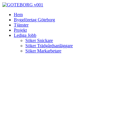
Skip
to
Hem
content
Byggföretag Göteborg
Tjänster
Projekt
Lediga Jobb
Söker Snickare
Söker Trädgårdsanläggare
Söker Markarbetare