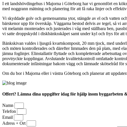
I ett landshövdingehus i Majorna i Göteborg har vi genomfört en köks
med noggrann mätning och planering för att få raka linjer och effektiv f
Vi skyddade golv och gemensamma ytor, stängde av el och vatten och d
bärskenor upp för överskåp. Väggarna bestod delvis av tegel, så vi 
vit melamin monterades och justerades i våg med ställbara ben, passb
vi satte droppskydd i diskbänksskåpet samt under kyl och frys för att 
Bänkskivan valdes i ljusgrå kvartskomposit, 20 mm tjock, med underl
och möten kontrollerades och därefter limmades den på plats, med elas
jämna foglinjer. Elinstallatör flyttade och kompletterade arbetsutta
provtryckte kopplingar. Avslutande kvalitetskontroll omfattade kontro
dokumenterade infästningar bakom vägg och lämnade skötselråd för st
Om du bor i Majorna eller i västra Göteborg och planerar att uppdate
Offert? Lämna dina uppgifter idag för hjälp inom byggarbeten 
Namn
Telefon
Email
Adress + Ort