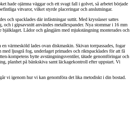
 hade ojämna väggar och ett svagt fall i golvet, så arbetet började
fintliga vitvaror, vilket styrde placeringar och anslutningar.
 och spacklades där infästningar suttit. Med krysslaser sattes
ng, och i gipsavsnitt användes metallexpander. Nya stommar i 16 mm
ldre bjälklaget. Lådor och gångjärn med mjukstängning monterades och
h en värmesköld lades ovan diskmaskin. Skivan torrpassades, fogar
med ljusgrå fog, underlaget primades och riktspacklades för att få
atten-kompetens bytte avstängningsventiler, tätade genomföringar och
ng, planhet på bänkskiva samt läckagekontroll efter uppstart. Vi
år vi igenom hur vi kan genomföra det lika metodiskt i din bostad.