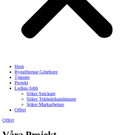
Hem
Byggföretag Göteborg
Tjänster
Projekt
Lediga Jobb
Söker Snickare
Söker Trädgårdsanläggare
Söker Markarbetare
Offert
Offert
Våra Projekt