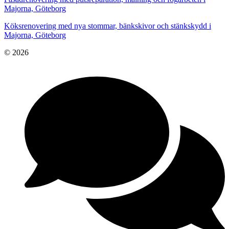
Majorna, Göteborg
Köksrenovering med nya stommar, bänkskivor och stänkskydd i
Majorna, Göteborg
© 2026