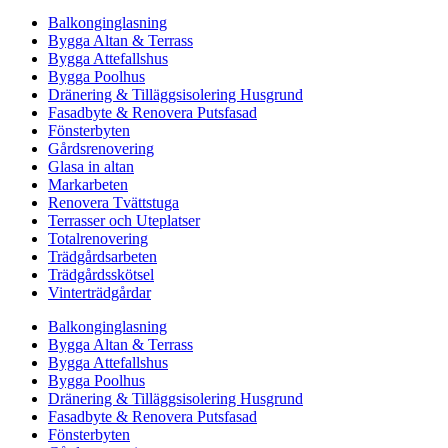
Balkonginglasning
Bygga Altan & Terrass
Bygga Attefallshus
Bygga Poolhus
Dränering & Tilläggsisolering Husgrund
Fasadbyte & Renovera Putsfasad
Fönsterbyten
Gårdsrenovering
Glasa in altan
Markarbeten
Renovera Tvättstuga
Terrasser och Uteplatser
Totalrenovering
Trädgårdsarbeten
Trädgårdsskötsel
Vinterträdgårdar
Balkonginglasning
Bygga Altan & Terrass
Bygga Attefallshus
Bygga Poolhus
Dränering & Tilläggsisolering Husgrund
Fasadbyte & Renovera Putsfasad
Fönsterbyten