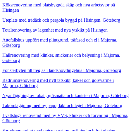
Köksrenovering med platsbyggda skåp och nya arbetsytor på
Hisingen
Uteplats med trädäck och pergola byggd på Hisingen, Göteborg
Totalrenovering av lägenhet med nya ytskikt på Hisingen
Attefallshus uppfört med plintgrund, träfasad och el i Majorna,
Göteborg
Hallrenovering med klinker, snickerier och belysning i Majorna,
Göteborg
Fönsterbyten till treglas i landshövdingehus i Majorna, Göteborg
Badrumsrenovering med nytt tätskikt, kakel och golvvärme i
Majorna, Göteborg
Nyanläggning av rabatt, gräsmatta och kantsten i Majorna, Göteborg
Takomläggning med ny papp, läkt och tegel i Majorna, Göteborg
Tvättstuga renoverad med ny VVS, klinker och förvaring i Majorna,
Göteborg
Fasadrenovering med putsreparation, målning och fogarbeten i