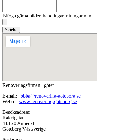
Bifoga gärna bilder, handlingar, ritningar m.m.
Skicka
Renoveringsfirman i götet
E-mail:
jobba@renovering-goteborg.se
Webb:
www.renovering-goteborg.se
Besöksadress:
Raketgatan
413 20 Annedal
Göteborg Västsverige
Postadress: